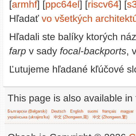
[
armhf
] [
ppc64el
] [
riscv64
] [
s
Hľadať
vo všetkých architekt
Hľadali ste balíky ktorých n
farp
v sady
focal-backports
, 
Ľutujeme hľadané kľúčové slo
This page is also available in
Български (Bəlgarski)
Deutsch
English
suomi
français
magyar
українська (ukrajins'ka)
中文 (Zhongwen,简)
中文 (Zhongwen,繁)