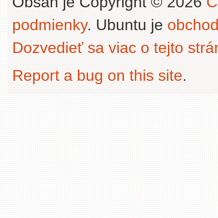
Obsah je Copyright © 2026
C
podmienky
. Ubuntu je
obchod
Dozvedieť sa viac o tejto str
Report a bug on this site
.