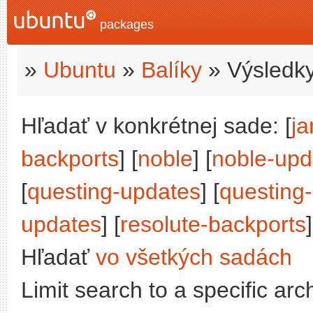
packages
»
Ubuntu
»
Balíky
» Výsledky
Hľadať v konkrétnej sade: [
j
backports
] [
noble
] [
noble-upd
[
questing-updates
] [
questing
updates
] [
resolute-backports
]
Hľadať
vo všetkých sadách
Limit search to a specific arch