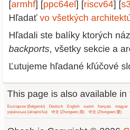
[
armhf
] [
ppc64el
] [
riscv64
] [
s
Hľadať
vo všetkých architekt
Hľadali ste balíky ktorých n
backports
, všetky sekcie a a
Ľutujeme hľadané kľúčové slo
This page is also available in
Български (Bəlgarski)
Deutsch
English
suomi
français
magyar
українська (ukrajins'ka)
中文 (Zhongwen,简)
中文 (Zhongwen,繁)