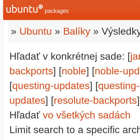
packages
»
Ubuntu
»
Balíky
» Výsledky
Hľadať v konkrétnej sade: [
j
backports
] [
noble
] [
noble-upd
[
questing-updates
] [
questing
updates
] [
resolute-backports
]
Hľadať
vo všetkých sadách
Limit search to a specific arch