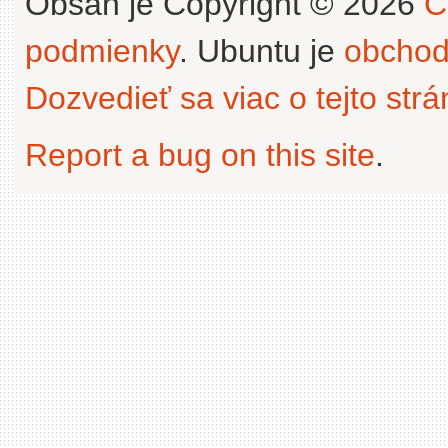
Obsah je Copyright © 2026
C
podmienky
. Ubuntu je
obchod
Dozvedieť sa viac o tejto str
Report a bug on this site
.