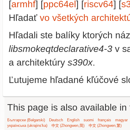
[
armhf
] [
ppc64el
] [
riscv64
] [
s
Hľadať
vo všetkých architekt
Hľadali ste balíky ktorých n
libsmokeqtdeclarative4-3
v s
a architektúry
s390x
.
Ľutujeme hľadané kľúčové slo
This page is also available in
Български (Bəlgarski)
Deutsch
English
suomi
français
magyar
українська (ukrajins'ka)
中文 (Zhongwen,简)
中文 (Zhongwen,繁)