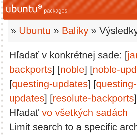
packages
»
Ubuntu
»
Balíky
» Výsledky
Hľadať v konkrétnej sade: [
j
backports
] [
noble
] [
noble-upd
[
questing-updates
] [
questing
updates
] [
resolute-backports
]
Hľadať
vo všetkých sadách
Limit search to a specific arch