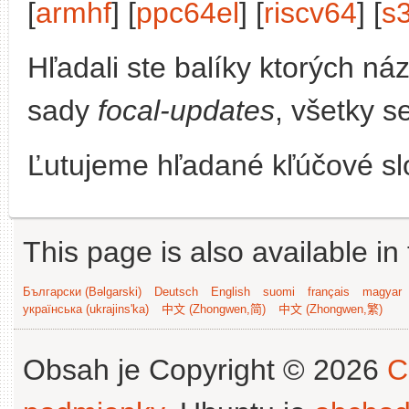
[
armhf
] [
ppc64el
] [
riscv64
] [
s
Hľadali ste balíky ktorých n
sady
focal-updates
, všetky s
Ľutujeme hľadané kľúčové slo
This page is also available in
Български (Bəlgarski)
Deutsch
English
suomi
français
magyar
українська (ukrajins'ka)
中文 (Zhongwen,简)
中文 (Zhongwen,繁)
Obsah je Copyright © 2026
C