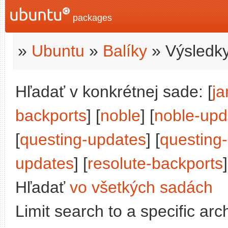
packages
»
Ubuntu
»
Balíky
» Výsledky
Hľadať v konkrétnej sade: [
j
backports
] [
noble
] [
noble-upd
[
questing-updates
] [
questing
updates
] [
resolute-backports
]
Hľadať
vo všetkých sadách
Limit search to a specific arch