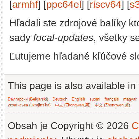
[
armhf
] [
ppc64el
] [
riscv64
] [
s
Hľadali ste zdrojové balíky 
sady
focal-updates
, všetky s
Ľutujeme hľadané kľúčové slo
This page is also available in
Български (Bəlgarski)
Deutsch
English
suomi
français
magyar
українська (ukrajins'ka)
中文 (Zhongwen,简)
中文 (Zhongwen,繁)
Obsah je Copyright © 2026
C