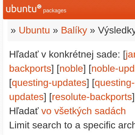
packages
»
Ubuntu
»
Balíky
» Výsledky
Hľadať v konkrétnej sade: [
j
backports
] [
noble
] [
noble-upd
[
questing-updates
] [
questing
updates
] [
resolute-backports
]
Hľadať
vo všetkých sadách
Limit search to a specific arch