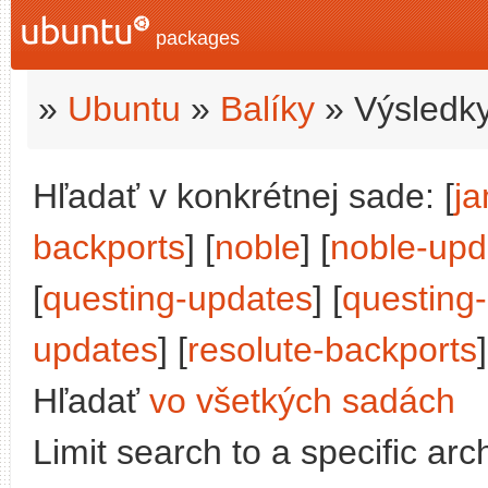
packages
»
Ubuntu
»
Balíky
» Výsledky
Hľadať v konkrétnej sade: [
j
backports
] [
noble
] [
noble-upd
[
questing-updates
] [
questing
updates
] [
resolute-backports
]
Hľadať
vo všetkých sadách
Limit search to a specific arch