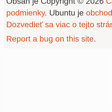
Obsah je Copyright © 2026
C
podmienky
. Ubuntu je
obchod
Dozvedieť sa viac o tejto str
Report a bug on this site
.