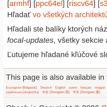
[
armhf
] [
ppc64el
] [
riscv64
] [
s
Hľadať
vo všetkých architekt
Hľadali ste balíky ktorých n
focal-updates
, všetky sekcie
Ľutujeme hľadané kľúčové slo
This page is also available in
Български (Bəlgarski)
Deutsch
English
suomi
français
magyar
українська (ukrajins'ka)
中文 (Zhongwen,简)
中文 (Zhongwen,繁)