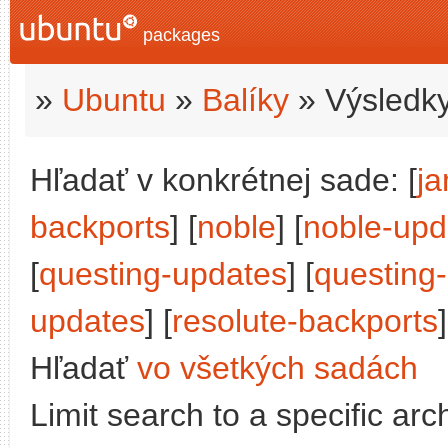
packages
»
Ubuntu
»
Balíky
» Výsledky
Hľadať v konkrétnej sade: [
j
backports
] [
noble
] [
noble-upd
[
questing-updates
] [
questing
updates
] [
resolute-backports
]
Hľadať
vo všetkých sadách
Limit search to a specific arch