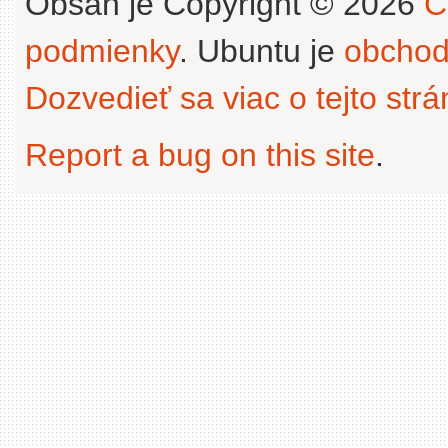
Obsah je Copyright © 2026
C
podmienky
. Ubuntu je
obchod
Dozvedieť sa viac o tejto str
Report a bug on this site
.