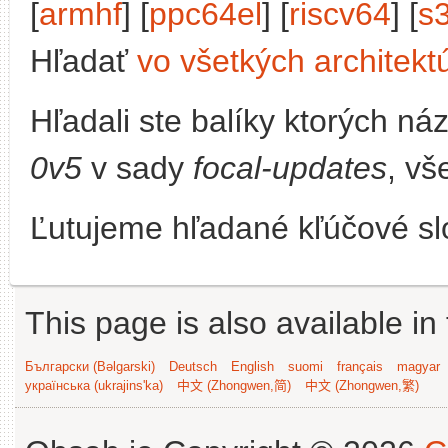
[
armhf
] [
ppc64el
] [
riscv64
] [
s
Hľadať
vo všetkých architekt
Hľadali ste balíky ktorých n
0v5
v sady
focal-updates
, vš
Ľutujeme hľadané kľúčové slo
This page is also available in
Български (Bəlgarski)
Deutsch
English
suomi
français
magyar
українська (ukrajins'ka)
中文 (Zhongwen,简)
中文 (Zhongwen,繁)