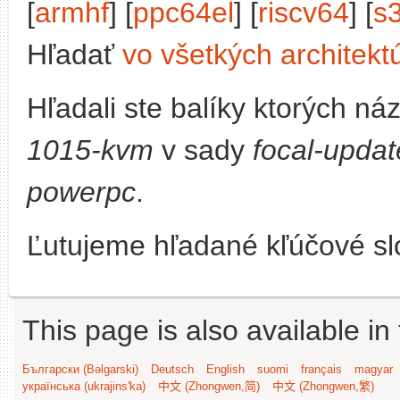
[
armhf
] [
ppc64el
] [
riscv64
] [
s
Hľadať
vo všetkých architekt
Hľadali ste balíky ktorých n
1015-kvm
v sady
focal-updat
powerpc
.
Ľutujeme hľadané kľúčové slo
This page is also available in
Български (Bəlgarski)
Deutsch
English
suomi
français
magyar
українська (ukrajins'ka)
中文 (Zhongwen,简)
中文 (Zhongwen,繁)