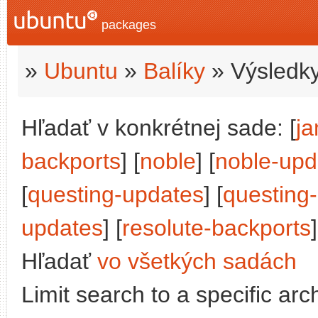
packages
»
Ubuntu
»
Balíky
» Výsledky
Hľadať v konkrétnej sade: [
j
backports
] [
noble
] [
noble-upd
[
questing-updates
] [
questing
updates
] [
resolute-backports
]
Hľadať
vo všetkých sadách
Limit search to a specific arch