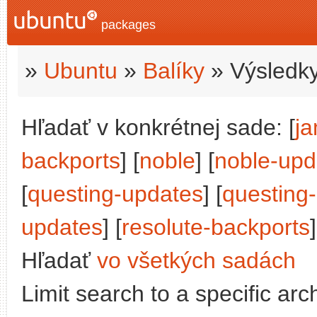
packages
»
Ubuntu
»
Balíky
» Výsledky
Hľadať v konkrétnej sade: [
j
backports
] [
noble
] [
noble-upd
[
questing-updates
] [
questing
updates
] [
resolute-backports
]
Hľadať
vo všetkých sadách
Limit search to a specific arch