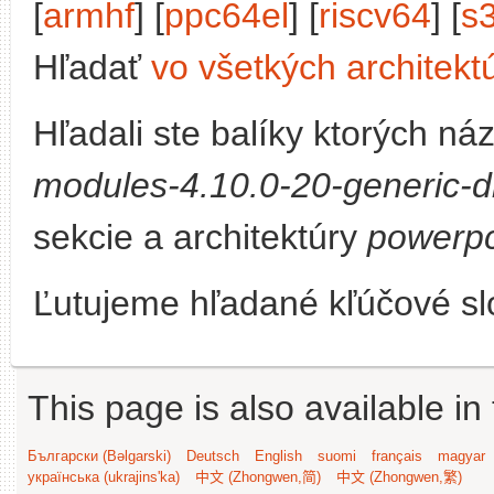
[
armhf
] [
ppc64el
] [
riscv64
] [
s
Hľadať
vo všetkých architekt
Hľadali ste balíky ktorých n
modules-4.10.0-20-generic-d
sekcie a architektúry
powerp
Ľutujeme hľadané kľúčové slo
This page is also available in
Български (Bəlgarski)
Deutsch
English
suomi
français
magyar
українська (ukrajins'ka)
中文 (Zhongwen,简)
中文 (Zhongwen,繁)