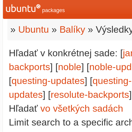
packages
»
Ubuntu
»
Balíky
» Výsledky
Hľadať v konkrétnej sade: [
j
backports
] [
noble
] [
noble-upd
[
questing-updates
] [
questing
updates
] [
resolute-backports
]
Hľadať
vo všetkých sadách
Limit search to a specific arch