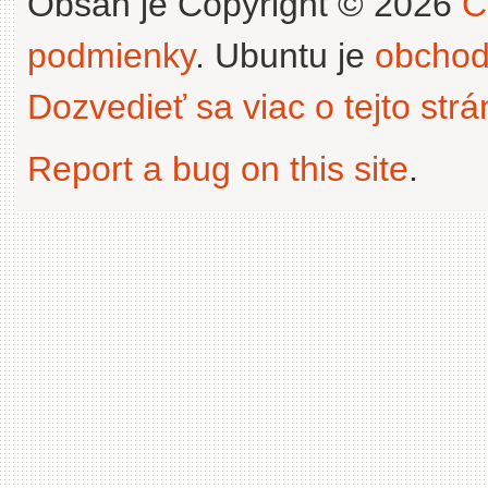
Obsah je Copyright © 2026
C
podmienky
. Ubuntu je
obchod
Dozvedieť sa viac o tejto str
Report a bug on this site
.