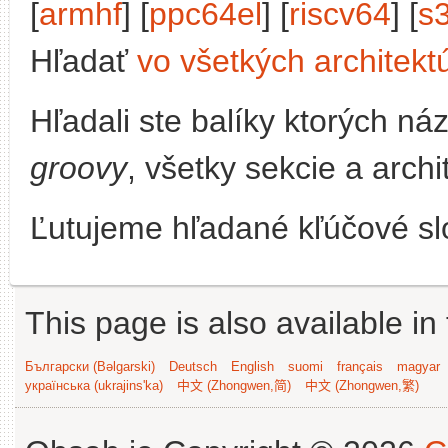
[
armhf
] [
ppc64el
] [
riscv64
] [
s
Hľadať
vo všetkých architekt
Hľadali ste balíky ktorých n
groovy
, všetky sekcie a arch
Ľutujeme hľadané kľúčové slo
This page is also available in
Български (Bəlgarski)
Deutsch
English
suomi
français
magyar
українська (ukrajins'ka)
中文 (Zhongwen,简)
中文 (Zhongwen,繁)