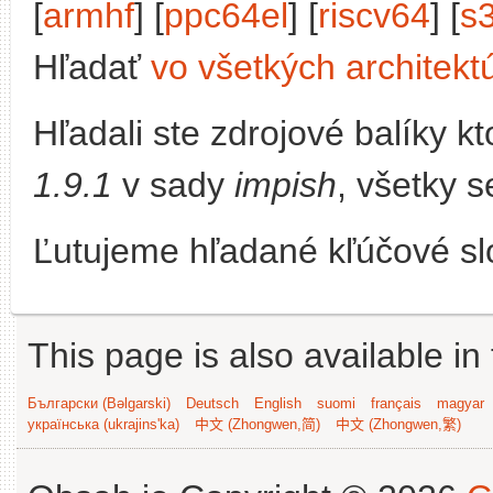
[
armhf
] [
ppc64el
] [
riscv64
] [
s
Hľadať
vo všetkých architekt
Hľadali ste zdrojové balíky 
1.9.1
v sady
impish
, všetky s
Ľutujeme hľadané kľúčové slo
This page is also available in
Български (Bəlgarski)
Deutsch
English
suomi
français
magyar
українська (ukrajins'ka)
中文 (Zhongwen,简)
中文 (Zhongwen,繁)