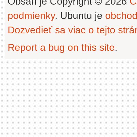
Obsah je Copyright © 2026
C
podmienky
. Ubuntu je
obchod
Dozvedieť sa viac o tejto str
Report a bug on this site
.