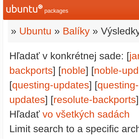
packages
»
Ubuntu
»
Balíky
» Výsledky
Hľadať v konkrétnej sade: [
j
backports
] [
noble
] [
noble-upd
[
questing-updates
] [
questing
updates
] [
resolute-backports
]
Hľadať
vo všetkých sadách
Limit search to a specific arch