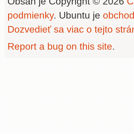
Obsah je Copyright © 2026
C
podmienky
. Ubuntu je
obchod
Dozvedieť sa viac o tejto str
Report a bug on this site
.