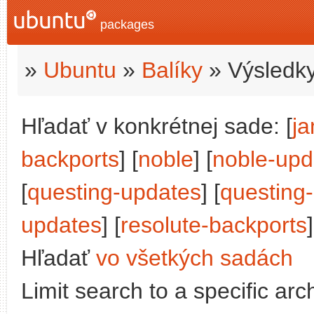
packages
»
Ubuntu
»
Balíky
» Výsledky
Hľadať v konkrétnej sade: [
j
backports
] [
noble
] [
noble-upd
[
questing-updates
] [
questing
updates
] [
resolute-backports
]
Hľadať
vo všetkých sadách
Limit search to a specific arch