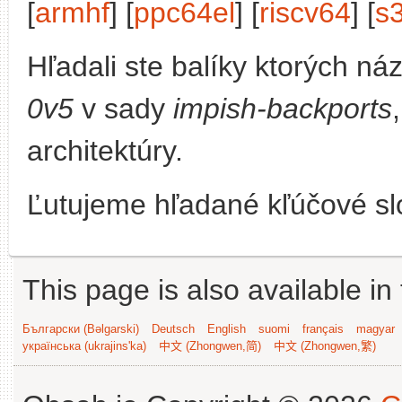
[
armhf
] [
ppc64el
] [
riscv64
] [
s
Hľadali ste balíky ktorých n
0v5
v sady
impish-backports
architektúry.
Ľutujeme hľadané kľúčové slo
This page is also available in
Български (Bəlgarski)
Deutsch
English
suomi
français
magyar
українська (ukrajins'ka)
中文 (Zhongwen,简)
中文 (Zhongwen,繁)