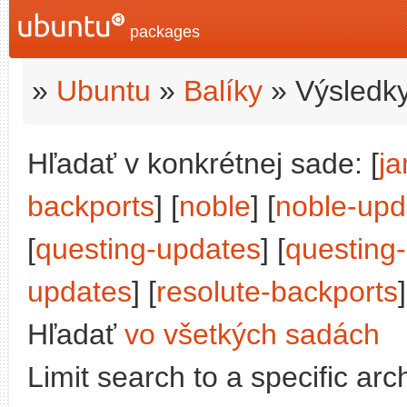
packages
»
Ubuntu
»
Balíky
» Výsledky
Hľadať v konkrétnej sade: [
j
backports
] [
noble
] [
noble-upd
[
questing-updates
] [
questing
updates
] [
resolute-backports
]
Hľadať
vo všetkých sadách
Limit search to a specific arch