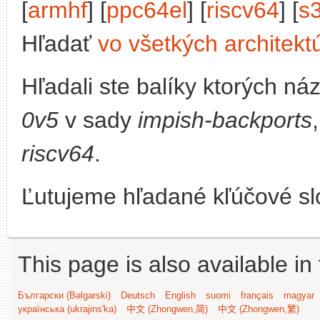
[
armhf
] [
ppc64el
] [
riscv64
] [
s
Hľadať
vo všetkých architekt
Hľadali ste balíky ktorých n
0v5
v sady
impish-backports
riscv64
.
Ľutujeme hľadané kľúčové slo
This page is also available in
Български (Bəlgarski)
Deutsch
English
suomi
français
magyar
українська (ukrajins'ka)
中文 (Zhongwen,简)
中文 (Zhongwen,繁)