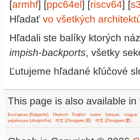
[
armhf
] [
ppc64el
] [
riscv64
] [
s
Hľadať
vo všetkých architekt
Hľadali ste balíky ktorých n
impish-backports
, všetky sek
Ľutujeme hľadané kľúčové slo
This page is also available in
Български (Bəlgarski)
Deutsch
English
suomi
français
magyar
українська (ukrajins'ka)
中文 (Zhongwen,简)
中文 (Zhongwen,繁)