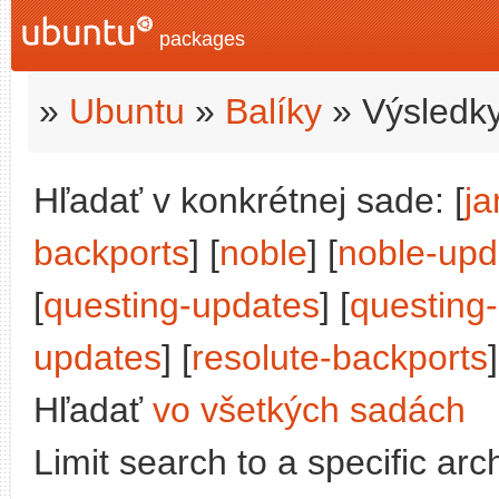
packages
»
Ubuntu
»
Balíky
» Výsledky
Hľadať v konkrétnej sade: [
j
backports
] [
noble
] [
noble-upd
[
questing-updates
] [
questing
updates
] [
resolute-backports
]
Hľadať
vo všetkých sadách
Limit search to a specific arch