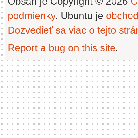
Obsah je Copyright © 2026
C
podmienky
. Ubuntu je
obchod
Dozvedieť sa viac o tejto str
Report a bug on this site
.