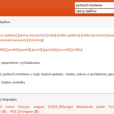
balíkov
my-updates
] [
jammy-backports
] [
noble
] [
noble-updates
] [
noble-backports
] [
que
resolute-backports
] [
stonking
]
386
] [
amd64
] [
arm64
] [
armhf
] [
ppc64el
] [
riscv64
] [
s390x
]
i parametrom vyhľadávania.
jú
python3-mistletoe
v sady
impish-updates
, všetky sekcie a architektúry
ppc
i žiadne výsledky
ng languages:
sh
suomi
français
magyar
日本語 (Nihongo)
Nederlands
polski
Рус
n,简)
中文 (Zhongwen,繁)