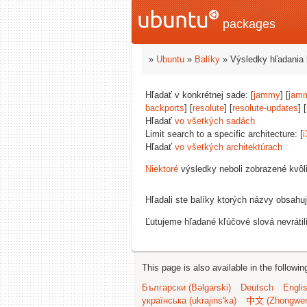
packages
»
Ubuntu
»
Balíky
» Výsledky hľadania 
Hľadať v konkrétnej sade: [
jammy
] [
jam
backports
] [
resolute
] [
resolute-updates
] [
Hľadať
vo všetkých sadách
Limit search to a specific architecture: [
i
Hľadať
vo všetkých architektúrach
Niektoré
výsledky neboli zobrazené kvôl
Hľadali ste balíky ktorých názvy obsahu
Ľutujeme hľadané kľúčové slová nevrátil
This page is also available in the followi
Български (Bəlgarski)
Deutsch
Engli
українська (ukrajins'ka)
中文 (Zhongwe