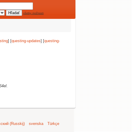
všetky možnosti
sting
] [
questing-updates
] [
questing-
64el
.
ский (Russkij)
svenska
Türkçe