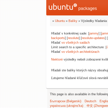
packages
»
Ubuntu
»
Balíky
» Výsledky hľadania 
Hľadať v konkrétnej sade: [
jammy
] [
jam
backports
] [
resolute
] [
resolute-updates
] [
Hľadať
vo všetkých sadách
Limit search to a specific architecture: [
i
Hľadať
vo všetkých architektúrach
Niektoré
výsledky neboli zobrazené kvôl
Hľadali ste balíky ktorých názvy obsahu
Ľutujeme hľadané kľúčové slová nevrátil
This page is also available in the followi
Български (Bəlgarski)
Deutsch
Engli
українська (ukrajins'ka)
中文 (Zhongwe