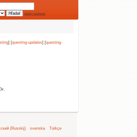
všetky možnosti
sting
] [
questing-updates
] [
questing-
0x
.
ский (Russkij)
svenska
Türkçe