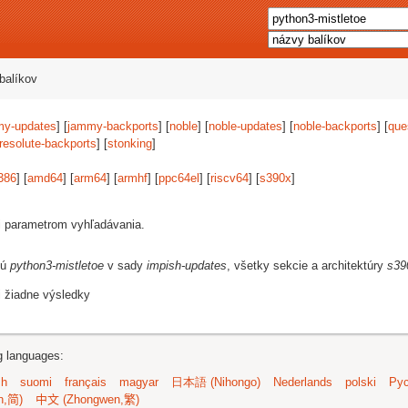
balíkov
my-updates
] [
jammy-backports
] [
noble
] [
noble-updates
] [
noble-backports
] [
que
resolute-backports
] [
stonking
]
386
] [
amd64
] [
arm64
] [
armhf
] [
ppc64el
] [
riscv64
] [
s390x
]
i parametrom vyhľadávania.
jú
python3-mistletoe
v sady
impish-updates
, všetky sekcie a architektúry
s39
i žiadne výsledky
ng languages:
sh
suomi
français
magyar
日本語 (Nihongo)
Nederlands
polski
Рус
n,简)
中文 (Zhongwen,繁)