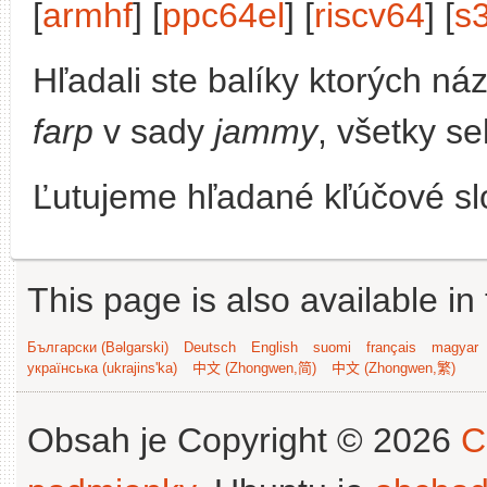
[
armhf
] [
ppc64el
] [
riscv64
] [
s
Hľadali ste balíky ktorých n
farp
v sady
jammy
, všetky se
Ľutujeme hľadané kľúčové slo
This page is also available in
Български (Bəlgarski)
Deutsch
English
suomi
français
magyar
українська (ukrajins'ka)
中文 (Zhongwen,简)
中文 (Zhongwen,繁)
Obsah je Copyright © 2026
C