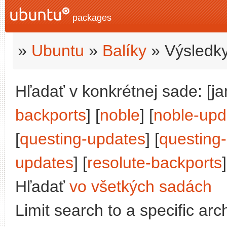
packages
»
Ubuntu
»
Balíky
» Výsledky
Hľadať v konkrétnej sade: [j
backports
] [
noble
] [
noble-upd
[
questing-updates
] [
questing
updates
] [
resolute-backports
]
Hľadať
vo všetkých sadách
Limit search to a specific arch