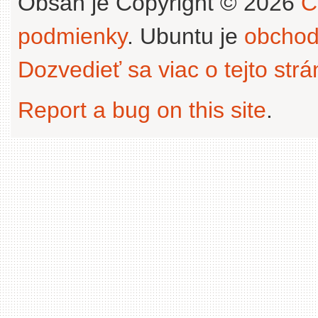
Obsah je Copyright © 2026
C
podmienky
. Ubuntu je
obchod
Dozvedieť sa viac o tejto str
Report a bug on this site
.