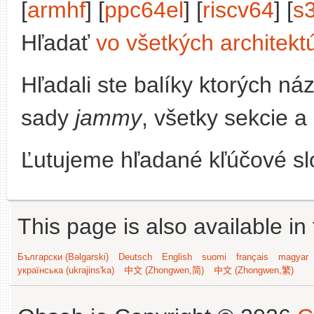
[
armhf
] [
ppc64el
] [
riscv64
] [
s
Hľadať
vo všetkých architekt
Hľadali ste balíky ktorých n
sady
jammy
, všetky sekcie a
Ľutujeme hľadané kľúčové slo
This page is also available in
Български (Bəlgarski)
Deutsch
English
suomi
français
magyar
українська (ukrajins'ka)
中文 (Zhongwen,简)
中文 (Zhongwen,繁)