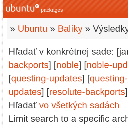
packages
»
Ubuntu
»
Balíky
» Výsledky
Hľadať v konkrétnej sade: [j
backports
] [
noble
] [
noble-upd
[
questing-updates
] [
questing
updates
] [
resolute-backports
]
Hľadať
vo všetkých sadách
Limit search to a specific arch