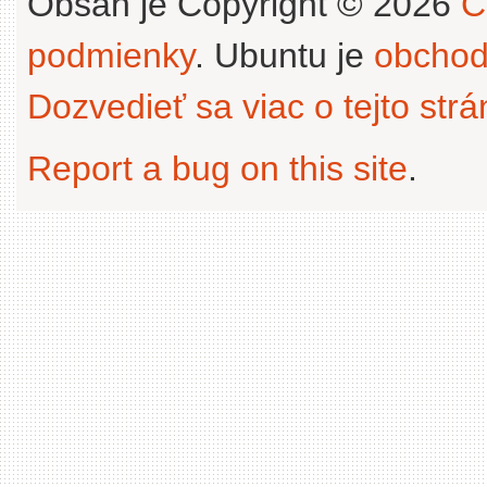
Obsah je Copyright © 2026
C
podmienky
. Ubuntu je
obchod
Dozvedieť sa viac o tejto str
Report a bug on this site
.