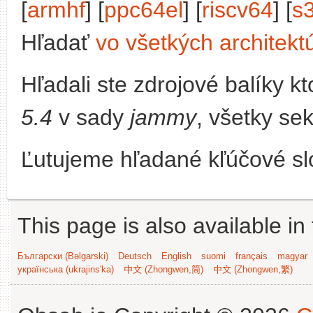
[
armhf
] [
ppc64el
] [
riscv64
] [
s
Hľadať
vo všetkých architekt
Hľadali ste zdrojové balíky 
5.4
v sady
jammy
, všetky se
Ľutujeme hľadané kľúčové slo
This page is also available in
Български (Bəlgarski)
Deutsch
English
suomi
français
magyar
українська (ukrajins'ka)
中文 (Zhongwen,简)
中文 (Zhongwen,繁)