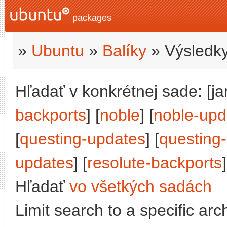
packages
»
Ubuntu
»
Balíky
» Výsledky
Hľadať v konkrétnej sade: [j
backports
] [
noble
] [
noble-upd
[
questing-updates
] [
questing
updates
] [
resolute-backports
]
Hľadať
vo všetkých sadách
Limit search to a specific arch