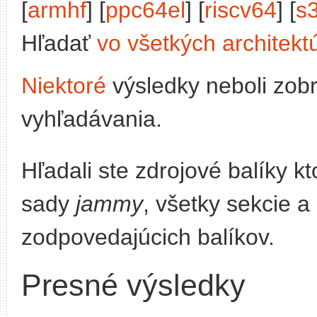
[
armhf
] [
ppc64el
] [
riscv64
] [
s
Hľadať
vo všetkých architekt
Niektoré
výsledky neboli zob
vyhľadávania.
Hľadali ste zdrojové balíky 
sady
jammy
, všetky sekcie a
zodpovedajúcich balíkov.
Presné výsledky