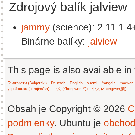
Zdrojový balík jalview
jammy
(science): 2.11.1.4
Binárne balíky:
jalview
This page is also available in
Български (Bəlgarski)
Deutsch
English
suomi
français
magyar
українська (ukrajins'ka)
中文 (Zhongwen,简)
中文 (Zhongwen,繁)
Obsah je Copyright © 2026
C
podmienky
. Ubuntu je
obchod