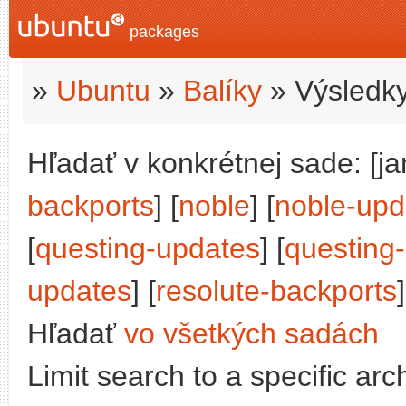
packages
»
Ubuntu
»
Balíky
» Výsledky
Hľadať v konkrétnej sade: [j
backports
] [
noble
] [
noble-upd
[
questing-updates
] [
questing
updates
] [
resolute-backports
]
Hľadať
vo všetkých sadách
Limit search to a specific arch