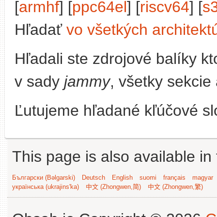
[
armhf
] [
ppc64el
] [
riscv64
] [
s
Hľadať
vo všetkých architekt
Hľadali ste zdrojové balíky 
v sady
jammy
, všetky sekcie
Ľutujeme hľadané kľúčové slo
This page is also available in
Български (Bəlgarski)
Deutsch
English
suomi
français
magyar
українська (ukrajins'ka)
中文 (Zhongwen,简)
中文 (Zhongwen,繁)