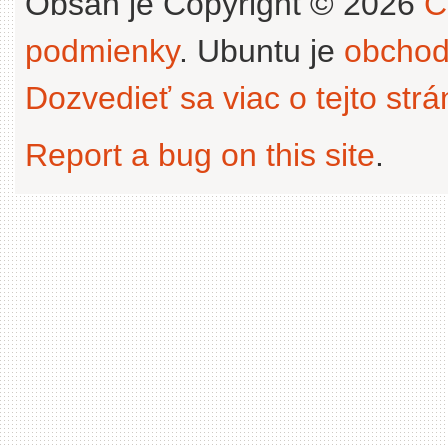
Obsah je Copyright © 2026
C
podmienky
. Ubuntu je
obchod
Dozvedieť sa viac o tejto str
Report a bug on this site
.