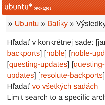
packages
»
Ubuntu
»
Balíky
» Výsledky
Hľadať v konkrétnej sade: [j
backports
] [
noble
] [
noble-upd
[
questing-updates
] [
questing
updates
] [
resolute-backports
]
Hľadať
vo všetkých sadách
Limit search to a specific arch