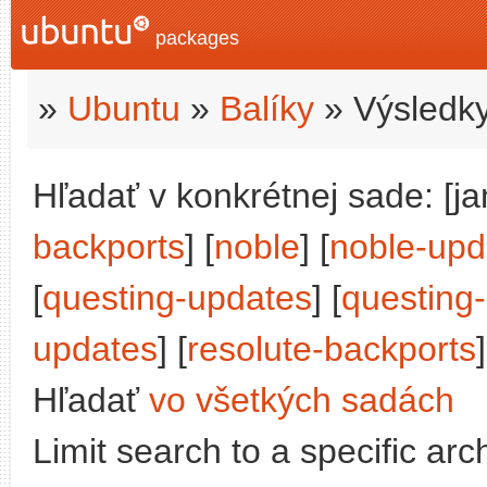
packages
»
Ubuntu
»
Balíky
» Výsledky
Hľadať v konkrétnej sade: [j
backports
] [
noble
] [
noble-upd
[
questing-updates
] [
questing
updates
] [
resolute-backports
]
Hľadať
vo všetkých sadách
Limit search to a specific arch