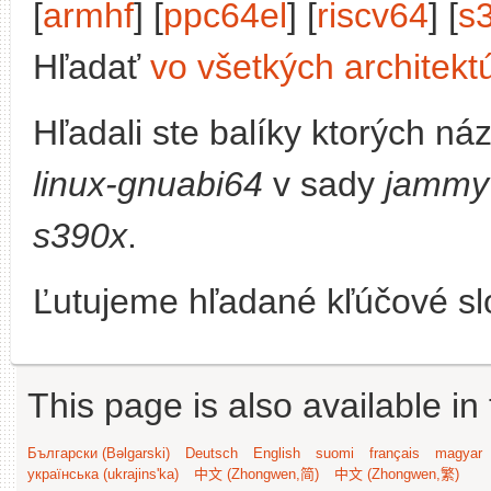
[
armhf
] [
ppc64el
] [
riscv64
] [
s
Hľadať
vo všetkých architekt
Hľadali ste balíky ktorých n
linux-gnuabi64
v sady
jammy
s390x
.
Ľutujeme hľadané kľúčové slo
This page is also available in
Български (Bəlgarski)
Deutsch
English
suomi
français
magyar
українська (ukrajins'ka)
中文 (Zhongwen,简)
中文 (Zhongwen,繁)