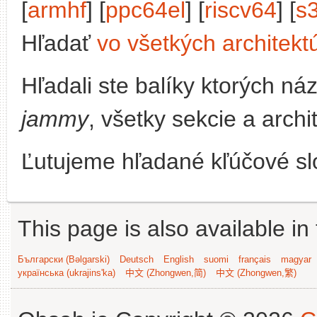
[
armhf
] [
ppc64el
] [
riscv64
] [
s
Hľadať
vo všetkých architekt
Hľadali ste balíky ktorých n
jammy
, všetky sekcie a archi
Ľutujeme hľadané kľúčové slo
This page is also available in
Български (Bəlgarski)
Deutsch
English
suomi
français
magyar
українська (ukrajins'ka)
中文 (Zhongwen,简)
中文 (Zhongwen,繁)