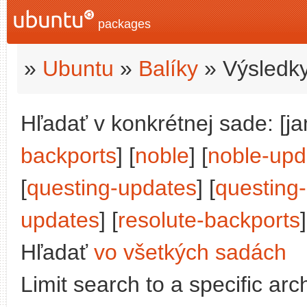
packages
»
Ubuntu
»
Balíky
» Výsledky
Hľadať v konkrétnej sade: [j
backports
] [
noble
] [
noble-upd
[
questing-updates
] [
questing
updates
] [
resolute-backports
]
Hľadať
vo všetkých sadách
Limit search to a specific arch