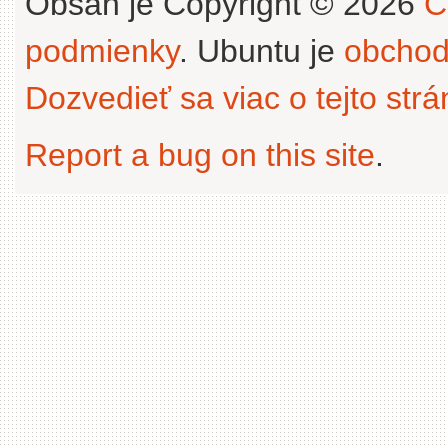
Obsah je Copyright © 2026
C
podmienky
. Ubuntu je
obchod
Dozvedieť sa viac o tejto str
Report a bug on this site
.