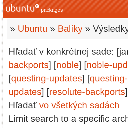
packages
»
Ubuntu
»
Balíky
» Výsledky
Hľadať v konkrétnej sade: [j
backports
] [
noble
] [
noble-upd
[
questing-updates
] [
questing
updates
] [
resolute-backports
]
Hľadať
vo všetkých sadách
Limit search to a specific arch