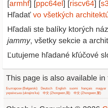
[
armhf
] [
ppc64el
] [
riscv64
] [
s
Hľadať
vo všetkých architekt
Hľadali ste balíky ktorých n
jammy
, všetky sekcie a archi
Ľutujeme hľadané kľúčové slo
This page is also available in
Български (Bəlgarski)
Deutsch
English
suomi
français
magyar
українська (ukrajins'ka)
中文 (Zhongwen,简)
中文 (Zhongwen,繁)