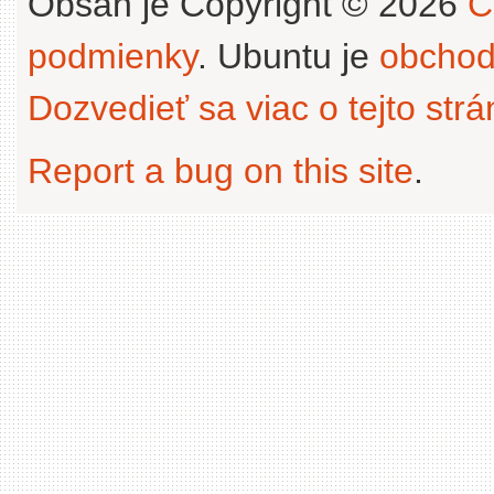
Obsah je Copyright © 2026
C
podmienky
. Ubuntu je
obchod
Dozvedieť sa viac o tejto str
Report a bug on this site
.