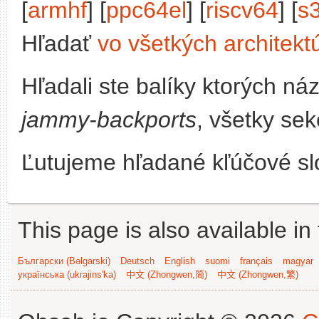
[
armhf
] [
ppc64el
] [
riscv64
] [
s
Hľadať
vo všetkých architekt
Hľadali ste balíky ktorých n
jammy-backports
, všetky sek
Ľutujeme hľadané kľúčové slo
This page is also available in
Български (Bəlgarski)
Deutsch
English
suomi
français
magyar
українська (ukrajins'ka)
中文 (Zhongwen,简)
中文 (Zhongwen,繁)