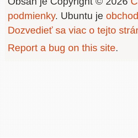
Obsah je Copyright © 2026
C
podmienky
. Ubuntu je
obchod
Dozvedieť sa viac o tejto str
Report a bug on this site
.