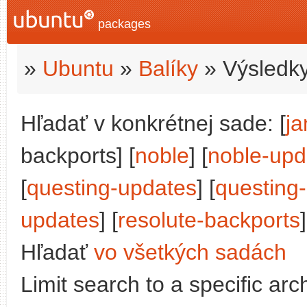
packages
»
Ubuntu
»
Balíky
» Výsledky
Hľadať v konkrétnej sade: [
j
backports] [
noble
] [
noble-upd
[
questing-updates
] [
questing
updates
] [
resolute-backports
]
Hľadať
vo všetkých sadách
Limit search to a specific arch