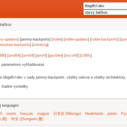
balíkov
my-updates
] [jammy-backports] [
noble
] [
noble-updates
] [
noble-backports
] [
que
resolute-backports
] [
stonking
]
386
] [
amd64
] [
arm64
] [
armhf
] [
ppc64el
] [
riscv64
] [
s390x
]
i parametrom vyhľadávania.
jú
libigdfcl-dev
v sady
jammy-backports
, všetky sekcie a všetky architektúry.
i žiadne výsledky
ng languages:
sh
suomi
français
magyar
日本語 (Nihongo)
Nederlands
polski
Рус
n,简)
中文 (Zhongwen,繁)