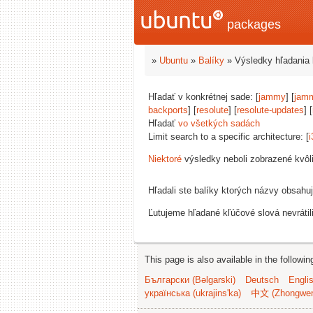
packages
»
Ubuntu
»
Balíky
» Výsledky hľadania 
Hľadať v konkrétnej sade: [
jammy
] [
jam
backports
] [
resolute
] [
resolute-updates
] [
Hľadať
vo všetkých sadách
Limit search to a specific architecture: [
i
Niektoré
výsledky neboli zobrazené kvôl
Hľadali ste balíky ktorých názvy obsahu
Ľutujeme hľadané kľúčové slová nevrátil
This page is also available in the followi
Български (Bəlgarski)
Deutsch
Engli
українська (ukrajins'ka)
中文 (Zhongwe