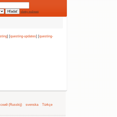
všetky možnosti
sting
] [
questing-updates
] [
questing-
ский (Russkij)
svenska
Türkçe