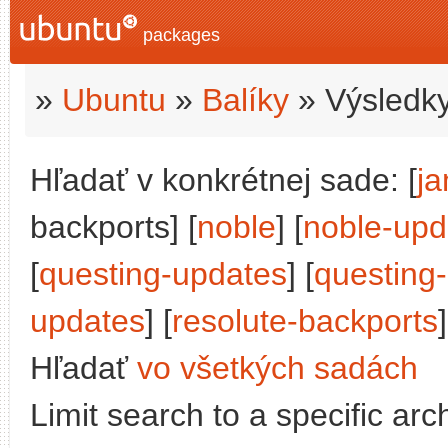
packages
»
Ubuntu
»
Balíky
» Výsledky
Hľadať v konkrétnej sade: [
j
backports] [
noble
] [
noble-upd
[
questing-updates
] [
questing
updates
] [
resolute-backports
]
Hľadať
vo všetkých sadách
Limit search to a specific arch