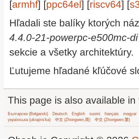
[
armhf
] [
ppc64el
] [
riscv64
] [
s
Hľadali ste balíky ktorých n
4.4.0-21-powerpc-e500mc-di
sekcie a všetky architektúry.
Ľutujeme hľadané kľúčové slo
This page is also available in
Български (Bəlgarski)
Deutsch
English
suomi
français
magyar
українська (ukrajins'ka)
中文 (Zhongwen,简)
中文 (Zhongwen,繁)