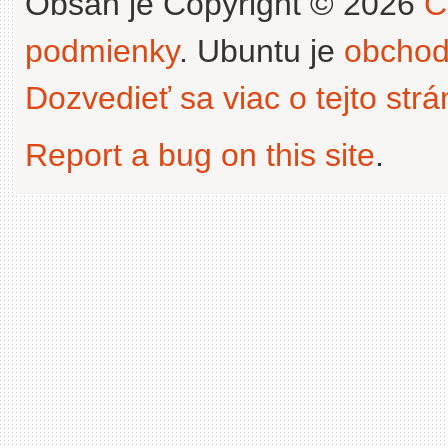
Obsah je Copyright © 2026
C
podmienky
. Ubuntu je
obchod
Dozvedieť sa viac o tejto str
Report a bug on this site
.