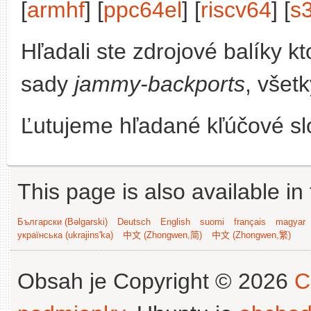
[
armhf
] [
ppc64el
] [
riscv64
] [
s
Hľadali ste zdrojové balíky 
sady
jammy-backports
, všet
Ľutujeme hľadané kľúčové slo
This page is also available in
Български (Bəlgarski)
Deutsch
English
suomi
français
magyar
українська (ukrajins'ka)
中文 (Zhongwen,简)
中文 (Zhongwen,繁)
Obsah je Copyright © 2026
C