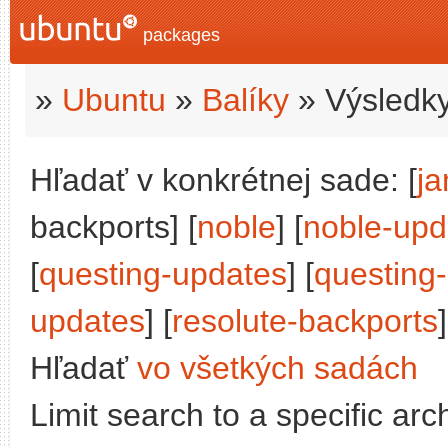
packages
»
Ubuntu
»
Balíky
» Výsledky
Hľadať v konkrétnej sade: [
j
backports] [
noble
] [
noble-upd
[
questing-updates
] [
questing
updates
] [
resolute-backports
]
Hľadať
vo všetkých sadách
Limit search to a specific arch