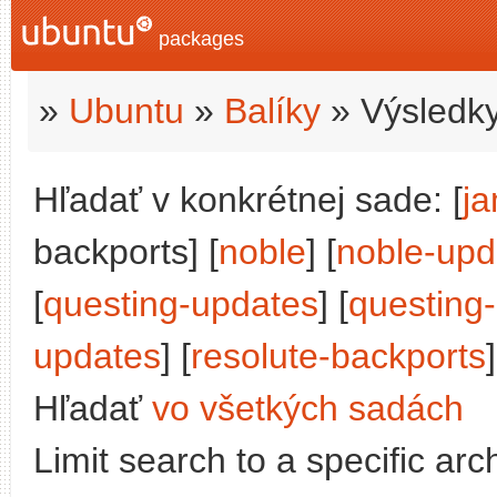
packages
»
Ubuntu
»
Balíky
» Výsledky
Hľadať v konkrétnej sade: [
j
backports] [
noble
] [
noble-upd
[
questing-updates
] [
questing
updates
] [
resolute-backports
]
Hľadať
vo všetkých sadách
Limit search to a specific arch