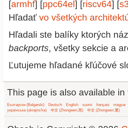
[
armhf
] [
ppc64el
] [
riscv64
] [
s
Hľadať
vo všetkých architekt
Hľadali ste balíky ktorých n
backports
, všetky sekcie a a
Ľutujeme hľadané kľúčové slo
This page is also available in
Български (Bəlgarski)
Deutsch
English
suomi
français
magyar
українська (ukrajins'ka)
中文 (Zhongwen,简)
中文 (Zhongwen,繁)