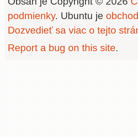
Obsah je Copyright © 2026
C
podmienky
. Ubuntu je
obchod
Dozvedieť sa viac o tejto str
Report a bug on this site
.