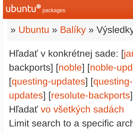
packages
»
Ubuntu
»
Balíky
» Výsledky
Hľadať v konkrétnej sade: [
j
backports] [
noble
] [
noble-upd
[
questing-updates
] [
questing
updates
] [
resolute-backports
]
Hľadať
vo všetkých sadách
Limit search to a specific arch