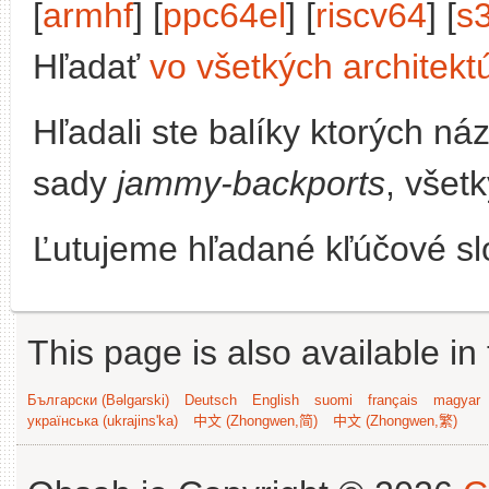
[
armhf
] [
ppc64el
] [
riscv64
] [
s
Hľadať
vo všetkých architekt
Hľadali ste balíky ktorých n
sady
jammy-backports
, všet
Ľutujeme hľadané kľúčové slo
This page is also available in
Български (Bəlgarski)
Deutsch
English
suomi
français
magyar
українська (ukrajins'ka)
中文 (Zhongwen,简)
中文 (Zhongwen,繁)