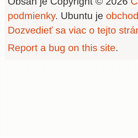
Obsah je Copyright © 2026
C
podmienky
. Ubuntu je
obchod
Dozvedieť sa viac o tejto str
Report a bug on this site
.