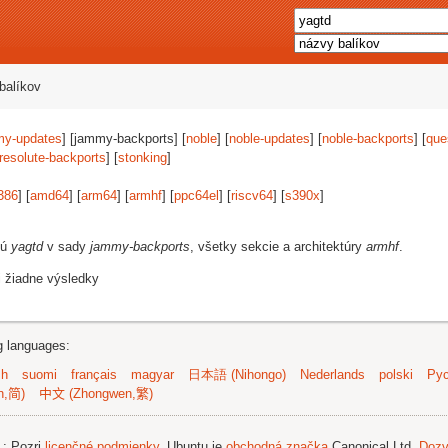
balíkov
my-updates
] [jammy-backports] [
noble
] [
noble-updates
] [
noble-backports
] [
que
resolute-backports
] [
stonking
]
386
] [
amd64
] [
arm64
] [
armhf
] [
ppc64el
] [
riscv64
] [
s390x
]
jú
yagtd
v sady
jammy-backports
, všetky sekcie a architektúry
armhf
.
i žiadne výsledky
ng languages:
sh
suomi
français
magyar
日本語 (Nihongo)
Nederlands
polski
Рус
n,简)
中文 (Zhongwen,繁)
.
; Pozri
licenčné podmienky
. Ubuntu je
obchodná značka
Canonical Ltd.
Dozv