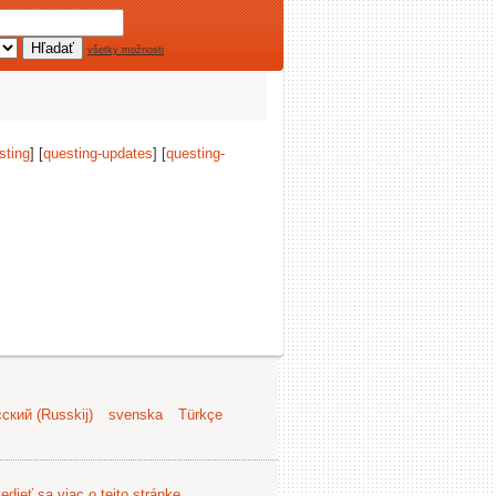
všetky možnosti
sting
] [
questing-updates
] [
questing-
ский (Russkij)
svenska
Türkçe
edieť sa viac o tejto stránke
.