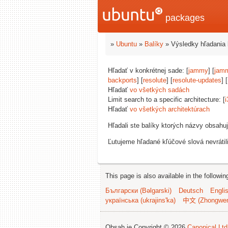
packages
»
Ubuntu
»
Balíky
» Výsledky hľadania 
Hľadať v konkrétnej sade: [
jammy
] [
jam
backports
] [
resolute
] [
resolute-updates
] [
Hľadať
vo všetkých sadách
Limit search to a specific architecture: [
i
Hľadať
vo všetkých architektúrach
Hľadali ste balíky ktorých názvy obsahu
Ľutujeme hľadané kľúčové slová nevrátil
This page is also available in the followi
Български (Bəlgarski)
Deutsch
Engli
українська (ukrajins'ka)
中文 (Zhongwe
Obsah je Copyright © 2026
Canonical Ltd