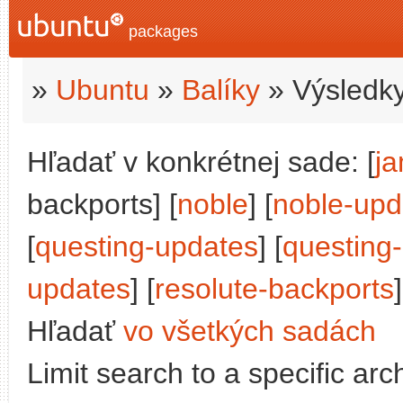
packages
»
Ubuntu
»
Balíky
» Výsledky
Hľadať v konkrétnej sade: [
j
backports] [
noble
] [
noble-upd
[
questing-updates
] [
questing
updates
] [
resolute-backports
]
Hľadať
vo všetkých sadách
Limit search to a specific arch