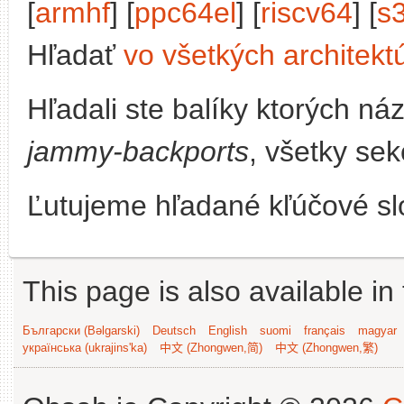
[
armhf
] [
ppc64el
] [
riscv64
] [
s
Hľadať
vo všetkých architekt
Hľadali ste balíky ktorých n
jammy-backports
, všetky sek
Ľutujeme hľadané kľúčové slo
This page is also available in
Български (Bəlgarski)
Deutsch
English
suomi
français
magyar
українська (ukrajins'ka)
中文 (Zhongwen,简)
中文 (Zhongwen,繁)