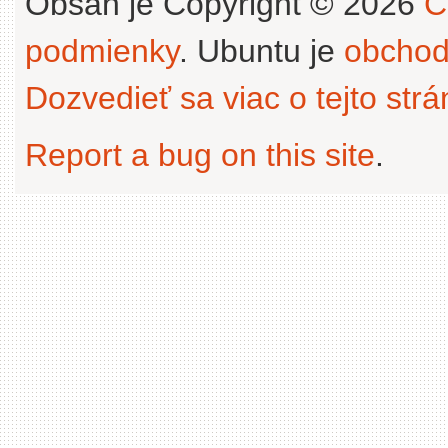
Obsah je Copyright © 2026
C
podmienky
. Ubuntu je
obchod
Dozvedieť sa viac o tejto str
Report a bug on this site
.