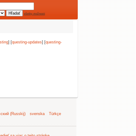
všetky možnosti
sting
] [
questing-updates
] [
questing-
ский (Russkij)
svenska
Türkçe
edieť sa viac o tejto stránke
.