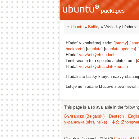
packages
»
Ubuntu
»
Balíky
» Výsledky hľadania 
Hľadať v konkrétnej sade: [
jammy
] [
jam
backports
] [
resolute
] [
resolute-updates
] [
Hľadať
vo všetkých sadách
Limit search to a specific architecture: [
i
Hľadať
vo všetkých architektúrach
Hľadali ste balíky ktorých názvy obsahu
Ľutujeme hľadané kľúčové slová nevrátil
This page is also available in the followi
Български (Bəlgarski)
Deutsch
Engli
українська (ukrajins'ka)
中文 (Zhongwe
Obsah je Copyright © 2026
Canonical Ltd