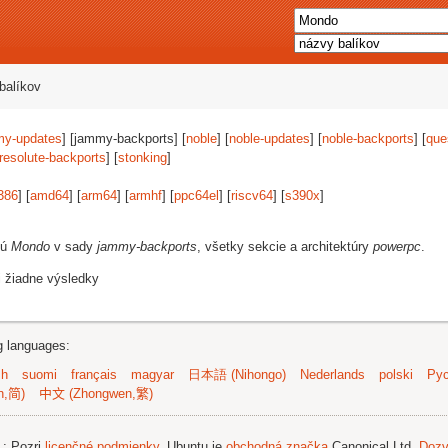
balíkov
my-updates
] [jammy-backports] [
noble
] [
noble-updates
] [
noble-backports
] [
que
resolute-backports
] [
stonking
]
386
] [
amd64
] [
arm64
] [
armhf
] [
ppc64el
] [
riscv64
] [
s390x
]
jú
Mondo
v sady
jammy-backports
, všetky sekcie a architektúry
powerpc
.
i žiadne výsledky
ng languages:
sh
suomi
français
magyar
日本語 (Nihongo)
Nederlands
polski
Рус
n,简)
中文 (Zhongwen,繁)
.
; Pozri
licenčné podmienky
. Ubuntu je
obchodná značka
Canonical Ltd.
Dozv