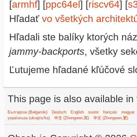
[
armhf
] [
ppc64el
] [
riscv64
] [
s
Hľadať
vo všetkých architekt
Hľadali ste balíky ktorých n
jammy-backports
, všetky sek
Ľutujeme hľadané kľúčové slo
This page is also available in
Български (Bəlgarski)
Deutsch
English
suomi
français
magyar
українська (ukrajins'ka)
中文 (Zhongwen,简)
中文 (Zhongwen,繁)