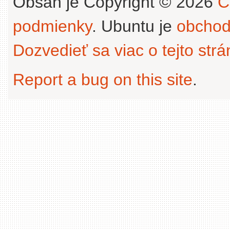
Obsah je Copyright © 2026
C
podmienky
. Ubuntu je
obchod
Dozvedieť sa viac o tejto str
Report a bug on this site
.