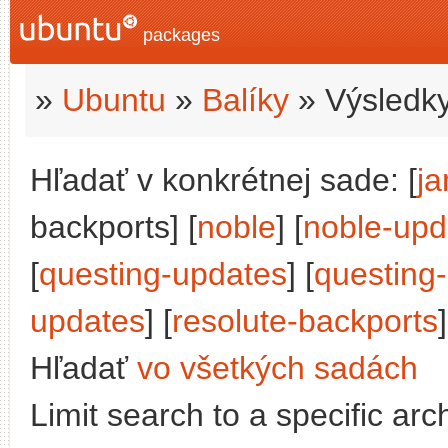
packages
»
Ubuntu
»
Balíky
» Výsledky
Hľadať v konkrétnej sade: [
j
backports] [
noble
] [
noble-upd
[
questing-updates
] [
questing
updates
] [
resolute-backports
]
Hľadať
vo všetkých sadách
Limit search to a specific arch