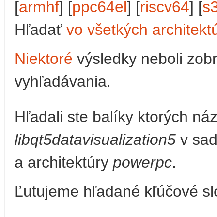
[
armhf
] [
ppc64el
] [
riscv64
] [
s
Hľadať
vo všetkých architekt
Niektoré
výsledky neboli zob
vyhľadávania.
Hľadali ste balíky ktorých n
libqt5datavisualization5
v sa
a architektúry
powerpc
.
Ľutujeme hľadané kľúčové slo