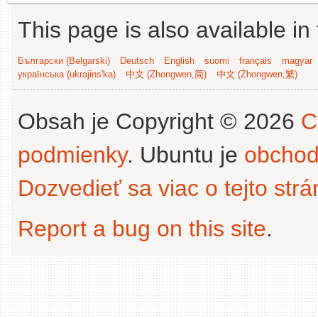
This page is also available in
Български (Bəlgarski)
Deutsch
English
suomi
français
magyar
українська (ukrajins'ka)
中文 (Zhongwen,简)
中文 (Zhongwen,繁)
Obsah je Copyright © 2026
C
podmienky
. Ubuntu je
obchod
Dozvedieť sa viac o tejto str
Report a bug on this site
.