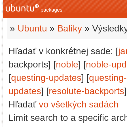
packages
»
Ubuntu
»
Balíky
» Výsledky
Hľadať v konkrétnej sade: [
j
backports] [
noble
] [
noble-upd
[
questing-updates
] [
questing
updates
] [
resolute-backports
]
Hľadať
vo všetkých sadách
Limit search to a specific arch