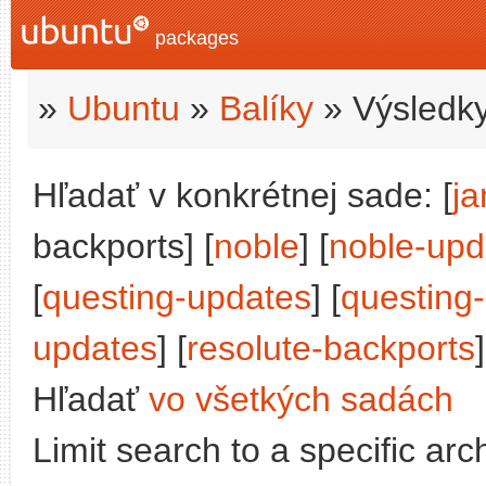
packages
»
Ubuntu
»
Balíky
» Výsledky
Hľadať v konkrétnej sade: [
j
backports] [
noble
] [
noble-upd
[
questing-updates
] [
questing
updates
] [
resolute-backports
]
Hľadať
vo všetkých sadách
Limit search to a specific arch