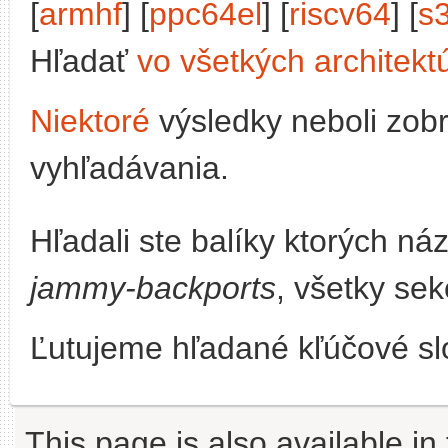
[
armhf
] [
ppc64el
] [
riscv64
] [
s
Hľadať
vo všetkých architekt
Niektoré
výsledky neboli zob
vyhľadávania.
Hľadali ste balíky ktorých n
jammy-backports
, všetky sek
Ľutujeme hľadané kľúčové slo
This page is also available in