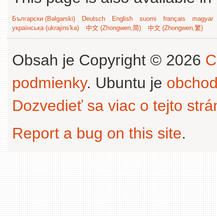
Български (Bəlgarski)
Deutsch
English
suomi
français
magyar
українська (ukrajins'ka)
中文 (Zhongwen,简)
中文 (Zhongwen,繁)
Obsah je Copyright © 2026
C
podmienky
. Ubuntu je
obchod
Dozvedieť sa viac o tejto str
Report a bug on this site
.