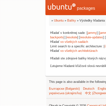
packages
»
Ubuntu
»
Balíky
» Výsledky hľadania 
Hľadať v konkrétnej sade: [
jammy
] [
jam
backports
] [
resolute
] [
resolute-updates
] [
Hľadať
vo všetkých sadách
Limit search to a specific architecture: [
i
Hľadať
vo všetkých architektúrach
Hľadali ste zdrojové balíky ktorých náz
Ľutujeme hľadané kľúčové slová nevrátil
This page is also available in the followi
Български (Bəlgarski)
Deutsch
Engli
українська (ukrajins'ka)
中文 (Zhongwe
Obsah je Copyright © 2026
Canonical Ltd