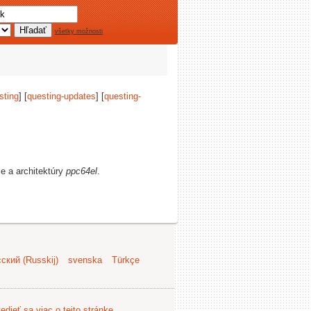
všetky možnosti
sting
] [
questing-updates
] [
questing-
ie a architektúry
ppc64el
.
ский (Russkij)
svenska
Türkçe
edieť sa viac o tejto stránke
.