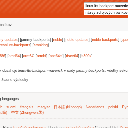
balíkov
my-updates
] [jammy-backports] [
noble
] [
noble-updates
] [
noble-backports
] [
que
resolute-backports
] [
stonking
]
386
] [
amd64
] [
arm64
] [
armhf
] [
ppc64el
] [
riscv64
] [
s390x
]
vy obsahujú
linux-lts-backport-maverick
v sady
jammy-backports
, všetky sekc
i žiadne výsledky
ng languages:
sh
suomi
français
magyar
日本語 (Nihongo)
Nederlands
polski
Рус
n,简)
中文 (Zhongwen,繁)
.
; Pozri
licenčné podmienky
. Ubuntu je
obchodná značka
Canonical Ltd.
Dozv