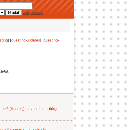
všetky možnosti
sting
] [
questing-updates
] [
questing-
c64el
.
ский (Russkij)
svenska
Türkçe
edieť sa viac o tejto stránke
.