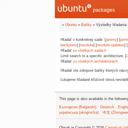
packages
»
Ubuntu
»
Balíky
» Výsledky hľadania 
Hľadať v konkrétnej sade: [
jammy
] [
jam
backports
] [
resolute
] [
resolute-updates
] [
Hľadať
vo všetkých sadách
Limit search to a specific architecture: [
i
Hľadať
vo všetkých architektúrach
Hľadali ste zdrojové balíky ktorých náz
Ľutujeme hľadané kľúčové slová nevrátil
This page is also available in the followi
Български (Bəlgarski)
Deutsch
Engli
українська (ukrajins'ka)
中文 (Zhongwe
Obsah je Copyright © 2026
Canonical Ltd