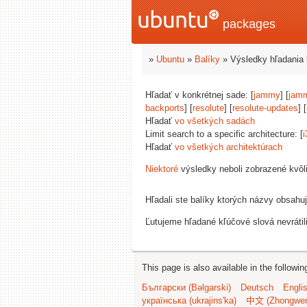
packages
»
Ubuntu
»
Balíky
» Výsledky hľadania 
Hľadať v konkrétnej sade: [
jammy
] [
jam
backports
] [
resolute
] [
resolute-updates
] [
Hľadať
vo všetkých sadách
Limit search to a specific architecture: [
i
Hľadať
vo všetkých architektúrach
Niektoré
výsledky neboli zobrazené kvôl
Hľadali ste balíky ktorých názvy obsahu
Ľutujeme hľadané kľúčové slová nevrátil
This page is also available in the followi
Български (Bəlgarski)
Deutsch
Engli
українська (ukrajins'ka)
中文 (Zhongwe