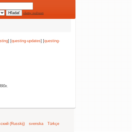
všetky možnosti
sting
] [
questing-updates
] [
questing-
390x
.
ский (Russkij)
svenska
Türkçe