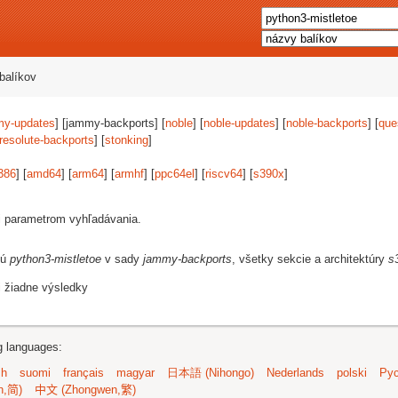
balíkov
my-updates
] [jammy-backports] [
noble
] [
noble-updates
] [
noble-backports
] [
que
resolute-backports
] [
stonking
]
386
] [
amd64
] [
arm64
] [
armhf
] [
ppc64el
] [
riscv64
] [
s390x
]
i parametrom vyhľadávania.
jú
python3-mistletoe
v sady
jammy-backports
, všetky sekcie a architektúry
s
i žiadne výsledky
ng languages:
sh
suomi
français
magyar
日本語 (Nihongo)
Nederlands
polski
Рус
n,简)
中文 (Zhongwen,繁)