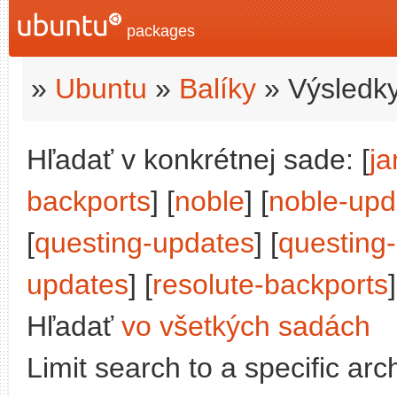
packages
»
Ubuntu
»
Balíky
» Výsledky
Hľadať v konkrétnej sade: [
j
backports
] [
noble
] [
noble-upd
[
questing-updates
] [
questing
updates
] [
resolute-backports
]
Hľadať
vo všetkých sadách
Limit search to a specific arch