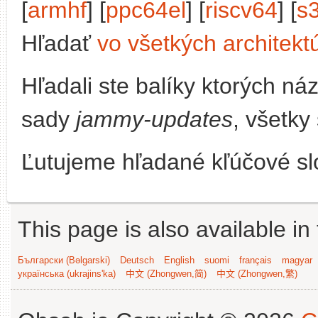
[
armhf
] [
ppc64el
] [
riscv64
] [
s
Hľadať
vo všetkých architekt
Hľadali ste balíky ktorých n
sady
jammy-updates
, všetky
Ľutujeme hľadané kľúčové slo
This page is also available in
Български (Bəlgarski)
Deutsch
English
suomi
français
magyar
українська (ukrajins'ka)
中文 (Zhongwen,简)
中文 (Zhongwen,繁)