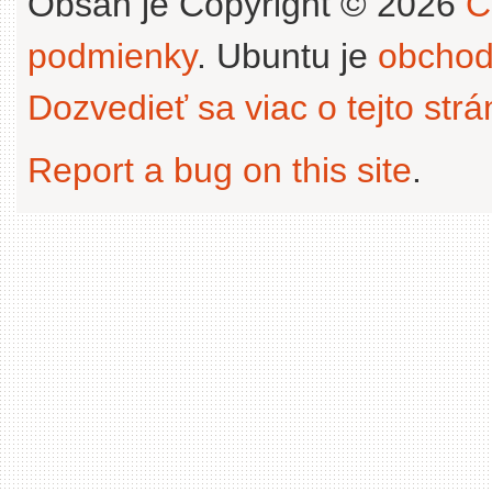
Obsah je Copyright © 2026
C
podmienky
. Ubuntu je
obchod
Dozvedieť sa viac o tejto str
Report a bug on this site
.