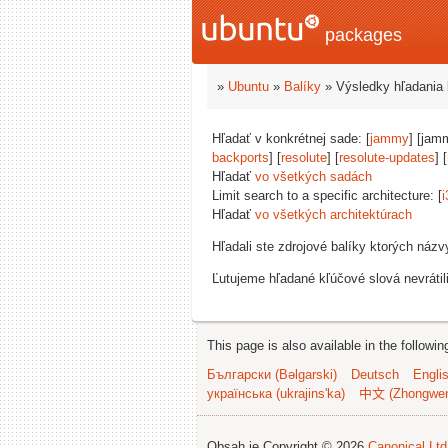
packages
»
Ubuntu
»
Balíky
» Výsledky hľadania 
Hľadať v konkrétnej sade: [
jammy
] [jam
backports
] [
resolute
] [
resolute-updates
] [
Hľadať
vo všetkých sadách
Limit search to a specific architecture: [
i
Hľadať
vo všetkých architektúrach
Hľadali ste zdrojové balíky ktorých náz
Ľutujeme hľadané kľúčové slová nevrátil
This page is also available in the followi
Български (Bəlgarski)
Deutsch
Engli
українська (ukrajins'ka)
中文 (Zhongwe
Obsah je Copyright © 2026
Canonical Ltd