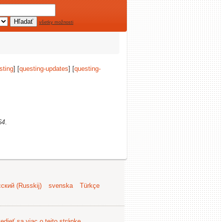
všetky možnosti
sting
] [
questing-updates
] [
questing-
64
.
ский (Russkij)
svenska
Türkçe
edieť sa viac o tejto stránke
.