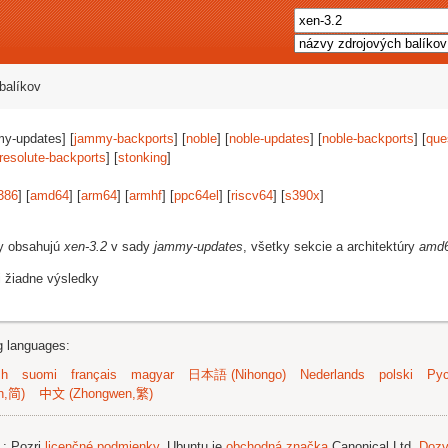
balíkov
my-updates] [
jammy-backports
] [
noble
] [
noble-updates
] [
noble-backports
] [
que
resolute-backports
] [
stonking
]
386
] [
amd64
] [
arm64
] [
armhf
] [
ppc64el
] [
riscv64
] [
s390x
]
vy obsahujú
xen-3.2
v sady
jammy-updates
, všetky sekcie a architektúry
amd
i žiadne výsledky
ng languages:
sh
suomi
français
magyar
日本語 (Nihongo)
Nederlands
polski
Рус
n,简)
中文 (Zhongwen,繁)
.
; Pozri
licenčné podmienky
. Ubuntu je
obchodná značka
Canonical Ltd.
Dozv