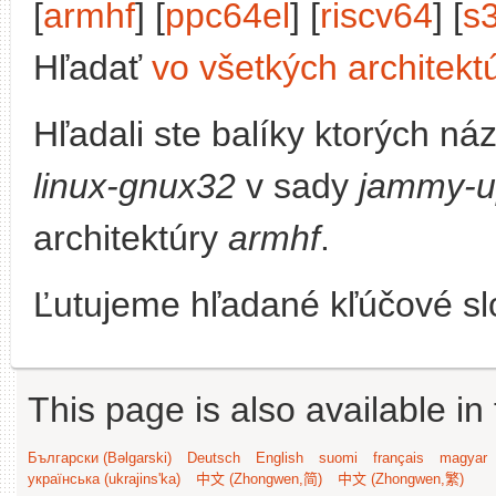
[
armhf
] [
ppc64el
] [
riscv64
] [
s
Hľadať
vo všetkých architekt
Hľadali ste balíky ktorých n
linux-gnux32
v sady
jammy-u
architektúry
armhf
.
Ľutujeme hľadané kľúčové slo
This page is also available in
Български (Bəlgarski)
Deutsch
English
suomi
français
magyar
українська (ukrajins'ka)
中文 (Zhongwen,简)
中文 (Zhongwen,繁)