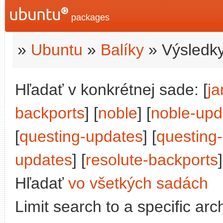
packages
»
Ubuntu
»
Balíky
» Výsledky
Hľadať v konkrétnej sade: [
j
backports
] [
noble
] [
noble-upd
[
questing-updates
] [
questing
updates
] [
resolute-backports
]
Hľadať
vo všetkých sadách
Limit search to a specific arch