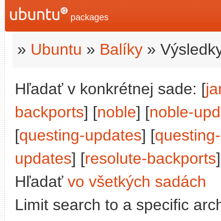
packages
»
Ubuntu
»
Balíky
» Výsledky
Hľadať v konkrétnej sade: [
j
backports
] [
noble
] [
noble-upd
[
questing-updates
] [
questing
updates
] [
resolute-backports
]
Hľadať
vo všetkých sadách
Limit search to a specific arch