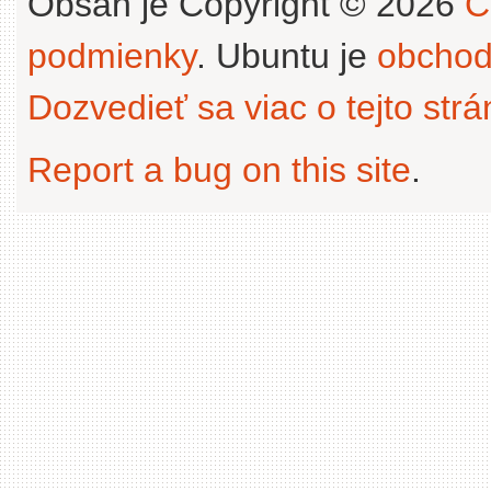
Obsah je Copyright © 2026
C
podmienky
. Ubuntu je
obchod
Dozvedieť sa viac o tejto str
Report a bug on this site
.