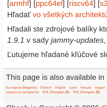
[
armhf
] [
ppc64el
] [
riscv64
] [
s
Hľadať
vo všetkých architekt
Hľadali ste zdrojové balíky 
1.9.1
v sady
jammy-updates
Ľutujeme hľadané kľúčové slo
This page is also available in
Български (Bəlgarski)
Deutsch
English
suomi
français
magyar
українська (ukrajins'ka)
中文 (Zhongwen,简)
中文 (Zhongwen,繁)