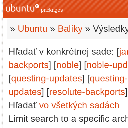
packages
»
Ubuntu
»
Balíky
» Výsledky
Hľadať v konkrétnej sade: [
j
backports
] [
noble
] [
noble-upd
[
questing-updates
] [
questing
updates
] [
resolute-backports
]
Hľadať
vo všetkých sadách
Limit search to a specific arch