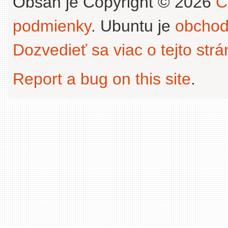
Obsah je Copyright © 2026
C
podmienky
. Ubuntu je
obchod
Dozvedieť sa viac o tejto str
Report a bug on this site
.