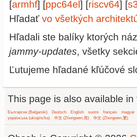
[
armhf
] [
ppc64el
] [
riscv64
] [
s
Hľadať
vo všetkých architekt
Hľadali ste balíky ktorých n
jammy-updates
, všetky sekci
Ľutujeme hľadané kľúčové slo
This page is also available in
Български (Bəlgarski)
Deutsch
English
suomi
français
magyar
українська (ukrajins'ka)
中文 (Zhongwen,简)
中文 (Zhongwen,繁)