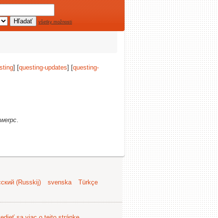
všetky možnosti
sting
] [
questing-updates
] [
questing-
werpc
.
ский (Russkij)
svenska
Türkçe
edieť sa viac o tejto stránke
.