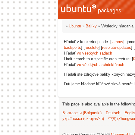
packages
»
Ubuntu
»
Balíky
» Výsledky hľadania 
Hľadať v konkrétnej sade: [
jammy
] [jam
backports
] [
resolute
] [
resolute-updates
] [
Hľadať
vo všetkých sadách
Limit search to a specific architecture: [
i
Hľadať
vo všetkých architektúrach
Hľadali ste zdrojové balíky ktorých náz
Ľutujeme hľadané kľúčové slová nevrátil
This page is also available in the followi
Български (Bəlgarski)
Deutsch
Engli
українська (ukrajins'ka)
中文 (Zhongwe
Obsah je Copyright © 2026
Canonical Ltd