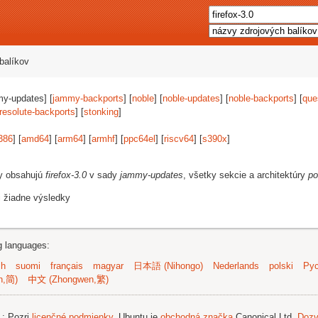
balíkov
my-updates] [
jammy-backports
] [
noble
] [
noble-updates
] [
noble-backports
] [
que
resolute-backports
] [
stonking
]
386
] [
amd64
] [
arm64
] [
armhf
] [
ppc64el
] [
riscv64
] [
s390x
]
vy obsahujú
firefox-3.0
v sady
jammy-updates
, všetky sekcie a architektúry
po
i žiadne výsledky
ng languages:
sh
suomi
français
magyar
日本語 (Nihongo)
Nederlands
polski
Рус
n,简)
中文 (Zhongwen,繁)
.
; Pozri
licenčné podmienky
. Ubuntu je
obchodná značka
Canonical Ltd.
Dozv