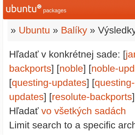
packages
»
Ubuntu
»
Balíky
» Výsledky
Hľadať v konkrétnej sade: [
j
backports
] [
noble
] [
noble-upd
[
questing-updates
] [
questing
updates
] [
resolute-backports
]
Hľadať
vo všetkých sadách
Limit search to a specific arch