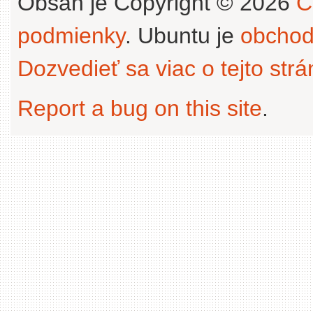
Obsah je Copyright © 2026
C
podmienky
. Ubuntu je
obchod
Dozvedieť sa viac o tejto str
Report a bug on this site
.