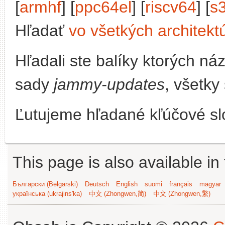
[
armhf
] [
ppc64el
] [
riscv64
] [
s
Hľadať
vo všetkých architekt
Hľadali ste balíky ktorých n
sady
jammy-updates
, všetky
Ľutujeme hľadané kľúčové slo
This page is also available in
Български (Bəlgarski)
Deutsch
English
suomi
français
magyar
українська (ukrajins'ka)
中文 (Zhongwen,简)
中文 (Zhongwen,繁)