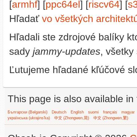
[
armhf
] [
ppc64el
] [
riscv64
] [
s
Hľadať
vo všetkých architekt
Hľadali ste zdrojové balíky 
sady
jammy-updates
, všetky
Ľutujeme hľadané kľúčové slo
This page is also available in
Български (Bəlgarski)
Deutsch
English
suomi
français
magyar
українська (ukrajins'ka)
中文 (Zhongwen,简)
中文 (Zhongwen,繁)