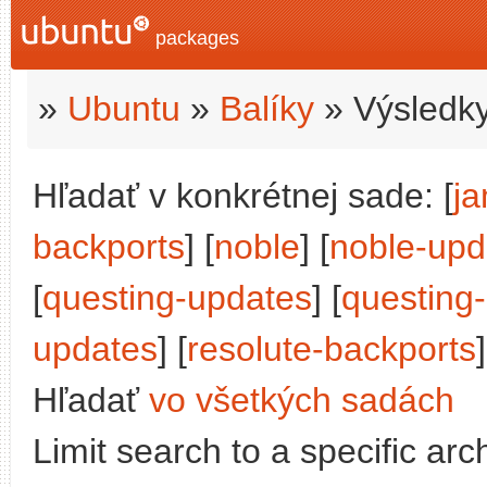
packages
»
Ubuntu
»
Balíky
» Výsledky
Hľadať v konkrétnej sade: [
j
backports
] [
noble
] [
noble-upd
[
questing-updates
] [
questing
updates
] [
resolute-backports
]
Hľadať
vo všetkých sadách
Limit search to a specific arch