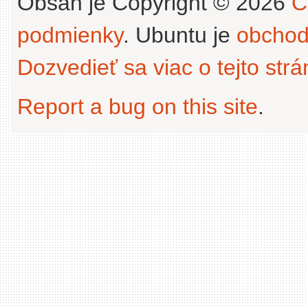
Obsah je Copyright © 2026
C
podmienky
. Ubuntu je
obchod
Dozvedieť sa viac o tejto str
Report a bug on this site
.