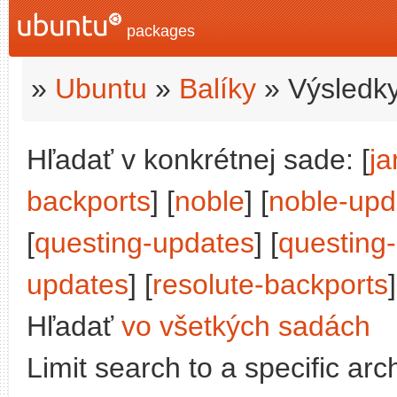
packages
»
Ubuntu
»
Balíky
» Výsledky
Hľadať v konkrétnej sade: [
j
backports
] [
noble
] [
noble-upd
[
questing-updates
] [
questing
updates
] [
resolute-backports
]
Hľadať
vo všetkých sadách
Limit search to a specific arch