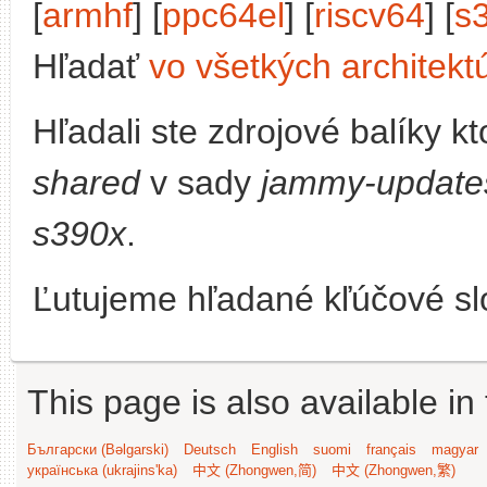
[
armhf
] [
ppc64el
] [
riscv64
] [
s
Hľadať
vo všetkých architekt
Hľadali ste zdrojové balíky 
shared
v sady
jammy-update
s390x
.
Ľutujeme hľadané kľúčové slo
This page is also available in
Български (Bəlgarski)
Deutsch
English
suomi
français
magyar
українська (ukrajins'ka)
中文 (Zhongwen,简)
中文 (Zhongwen,繁)