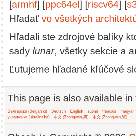
[
armhf
] [
ppc64el
] [
riscv64
] [
s
Hľadať
vo všetkých architekt
Hľadali ste zdrojové balíky 
sady
lunar
, všetky sekcie a a
Ľutujeme hľadané kľúčové slo
This page is also available in
Български (Bəlgarski)
Deutsch
English
suomi
français
magyar
українська (ukrajins'ka)
中文 (Zhongwen,简)
中文 (Zhongwen,繁)