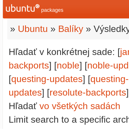
packages
»
Ubuntu
»
Balíky
» Výsledky
Hľadať v konkrétnej sade: [
j
backports
] [
noble
] [
noble-upd
[
questing-updates
] [
questing
updates
] [
resolute-backports
]
Hľadať
vo všetkých sadách
Limit search to a specific arch