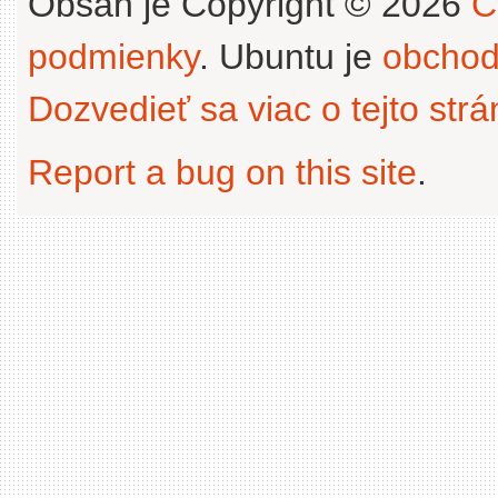
Obsah je Copyright © 2026
C
podmienky
. Ubuntu je
obchod
Dozvedieť sa viac o tejto str
Report a bug on this site
.