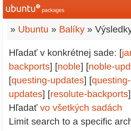
packages
»
Ubuntu
»
Balíky
» Výsledky
Hľadať v konkrétnej sade: [
j
backports
] [
noble
] [
noble-upd
[
questing-updates
] [
questing
updates
] [
resolute-backports
]
Hľadať
vo všetkých sadách
Limit search to a specific arch