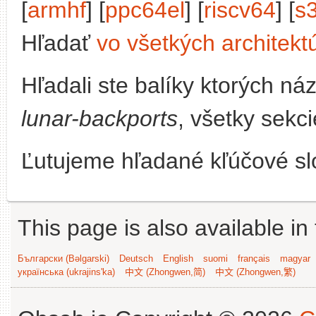
[
armhf
] [
ppc64el
] [
riscv64
] [
s
Hľadať
vo všetkých architekt
Hľadali ste balíky ktorých n
lunar-backports
, všetky sekc
Ľutujeme hľadané kľúčové slo
This page is also available in
Български (Bəlgarski)
Deutsch
English
suomi
français
magyar
українська (ukrajins'ka)
中文 (Zhongwen,简)
中文 (Zhongwen,繁)