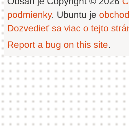
Obsah je Copyright © 2026
C
podmienky
. Ubuntu je
obchod
Dozvedieť sa viac o tejto str
Report a bug on this site
.